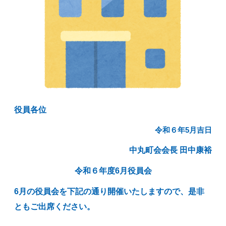
役員各位
令和６年5月吉日
中丸町会会長 田中康裕
令和６年度6月役員会
6月の役員会を下記の通り開催いたしますので、是非
ともご出席ください。