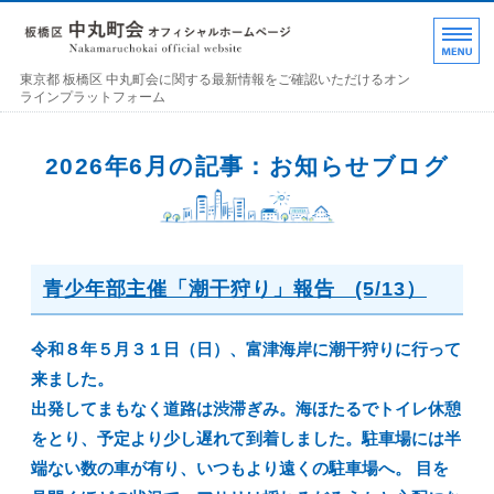
東京都 板橋区 中丸町
東京都 板橋区 中丸町会に関する最新情報をご確認いただけるオン
ラインプラットフォーム
ホーム
2026年6月の記事：お知らせブログ
各部の紹介
中丸町会について
青少年部主催「潮干狩り」報告 (5/13）
町会加入のお誘い
お問い合わせ･連絡事項
令和８年５月３１日（日）、富津海岸に潮干狩りに行って
来ました。
出発してまもなく道路は渋滞ぎみ。海ほたるでトイレ休憩
をとり、予定より少し遅れて到着しました。駐車場には半
端ない数の車が有り、いつもより遠くの駐車場へ。 目を