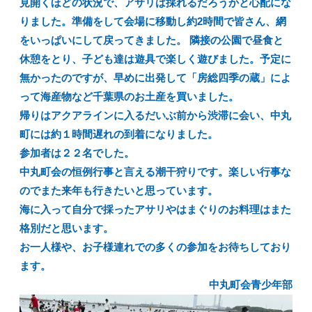
見開くほどの状況で、アサリは採れるだろうかと心配にな
りました。準備をして会場に移動し約2時間で皆さん、網
をいっぱいにして戻ってきました。 隣接の公園で昼食と
休憩をとり、子ども達は遊具で楽しく遊びました。予定に
無かったのですが、早めに出発して「房総四季の蔵」によ
って海産物など千葉県のお土産を買いました。
帰りはアクアラインに入るだいぶ前から渋滞に会い、中丸
町には約１時間遅れの到着になりました。
参加者は２２名でした。
中丸町会の恒例行事と言える潮干狩りです。楽しい行事な
のでまた来年も行きたいと思っています。
海に入って自分で採ったアサリやはまぐりのお料理はまた
格別だと思います。
お一人様や、お子様連れでの多くの参加をお待ちしており
ます。
中丸町会青少年部