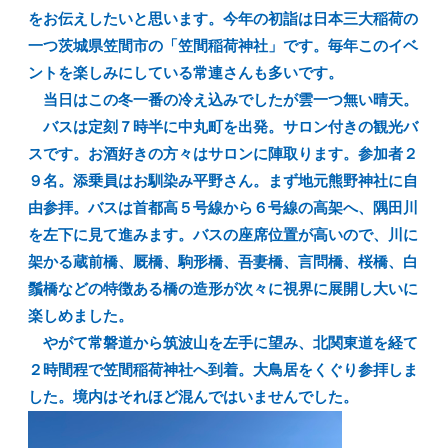
をお伝えしたいと思います。今年の初詣は日本三大稲荷の
一つ茨城県笠間市の「笠間稲荷神社」です。毎年このイベ
ントを楽しみにしている常連さんも多いです。
当日はこの冬一番の冷え込みでしたが雲一つ無い晴天。
バスは定刻７時半に中丸町を出発。サロン付きの観光バ
スです。お酒好きの方々はサロンに陣取ります。参加者２
９名。添乗員はお馴染み平野さん。まず地元熊野神社に自
由参拝。バスは首都高５号線から６号線の高架へ、隅田川
を左下に見て進みます。バスの座席位置が高いので、川に
架かる蔵前橋、厩橋、駒形橋、吾妻橋、言問橋、桜橋、白
鬚橋などの特徴ある橋の造形が次々に視界に展開し大いに
楽しめました。
やがて常磐道から筑波山を左手に望み、北関東道を経て
２時間程で笠間稲荷神社へ到着。大鳥居をくぐり参拝しま
した。境内はそれほど混んではいませんでした。