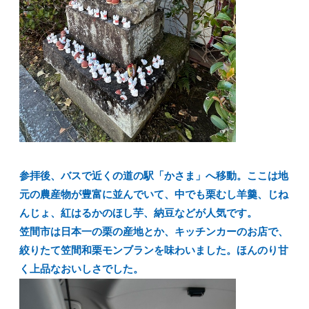
参拝後、バスで近くの道の駅「かさま」へ移動。ここは地
元の農産物が豊富に並んでいて、中でも栗むし羊羹、じね
んじょ、紅はるかのほし芋、納豆などが人気です。
笠間市は日本一の栗の産地とか、キッチンカーのお店で、
絞りたて笠間和栗モンブランを味わいました。ほんのり甘
く上品なおいしさでした。