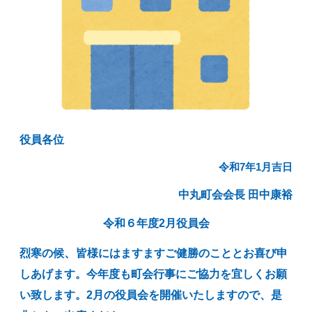
役員各位
令和7年1月吉日
中丸町会会長 田中康裕
令和６年度2月役員会
、
烈寒の候
皆様にはますますご健勝のこととお喜び申
しあげます。今年度も町会行事にご協力を宜しくお願
い致します。2月の役員会を開催いたしますので、是