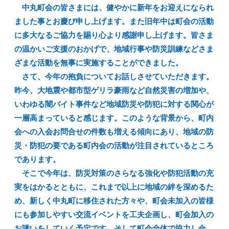
中丸町会の皆さまには、健やかに新年をお迎えになられ
ました事とお慶び申し上げます。また旧年中は町会の活動
に多大なるご協力を賜り心より感謝申し上げます。皆さま
の温かいご支援のおかげで、地域行事や防災訓練などさま
ざまな活動を無事に実施することができました。
さて、今年の抱負についてお話しさせていただきます。
昨今、大地震や都市型ゲリラ豪雨など自然災害の増加や、
いわゆる闇バイト事件など地域防災や防犯に対する関心が
一層高まっていると感じます。このような背景から、町内
会への入会お問合せの件数も増える傾向にあり、地域の防
災・防犯の要である町内会の活動が注目されているところ
であります。
そこで今年は、防災対策のさらなる強化や防犯活動の充
実をはかるとともに、これまで以上に地域の絆を深めるた
め、新しく中丸町に移住された方々や、町会未加入の皆様
にも参加しやすい交流イベントを工夫企画し、町会加入の
お誘いをしていく予定です。そして町会全体で協力し合