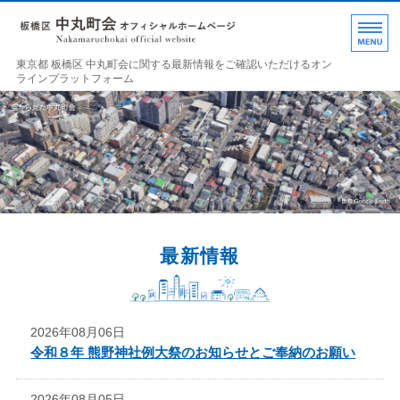
東京都 板橋区 中丸町
東京都 板橋区 中丸町会に関する最新情報をご確認いただけるオン
ラインプラットフォーム
ホーム
各部の紹介
中丸町会について
町会加入のお誘い
最新情報
お問い合わせ･連絡事項
2026年08月06日
令和８年 熊野神社例大祭のお知らせとご奉納のお願い
2026年08月05日