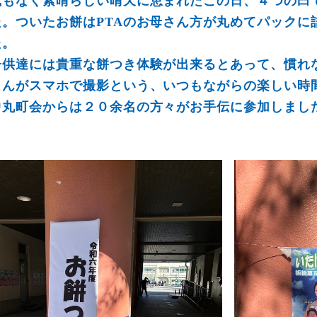
風もなく素晴らしい晴天に恵まれたこの日、４つの臼
た。ついたお餅はPTAのお母さん方が丸めてパックに
た。
子供達には貴重な餅つき体験が出来るとあって、慣れ
さんがスマホで撮影という、いつもながらの楽しい時
中丸町会からは２０余名の方々がお手伝に参加しまし