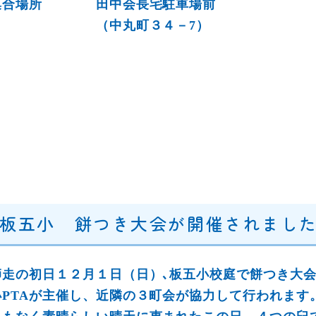
集合場所 田中会長宅駐車場前
（中丸町３４－7）
板五小 餅つき大会が開催されました(1
師走の初日１２月１日（日）､板五小校庭で餅つき大
小PTAが主催し、近隣の３町会が協力して行われます