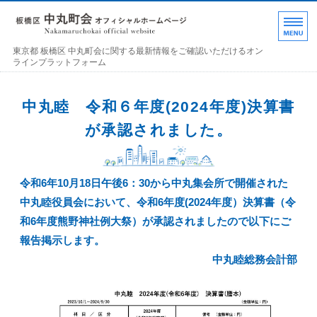
東京都 板橋区 中丸町
東京都 板橋区 中丸町会に関する最新情報をご確認いただけるオン
ラインプラットフォーム
ホーム
中丸睦 令和６年度(2024年度)決算書
各部の紹介
が承認されました。
中丸町会について
令和6年10月18日午後6：30から中丸集会所で開催された
町会加入のお誘い
中丸睦役員会において、令和6年度(2024年度）決算書（令
お問い合わせ･連絡事項
和6年度熊野神社例大祭）が承認されましたので以下にご
報告掲示します。
中丸睦総務会計部