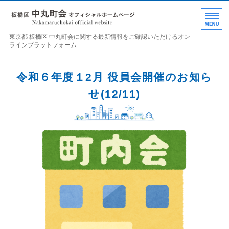
東京都 板橋区 中丸町
東京都 板橋区 中丸町会に関する最新情報をご確認いただけるオン
ラインプラットフォーム
ホーム
令和６年度１2月 役員会開催のお知ら
各部の紹介
せ(12/11)
中丸町会について
町会加入のお誘い
お問い合わせ･連絡事項