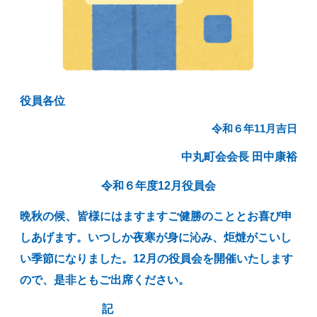
役員各位
令和６年11月吉日
中丸町会会長 田中康裕
令和６年度12月役員会
、
晩秋の候
皆様にはますますご健勝のこととお喜び申
しあげます。いつしか夜寒が身に沁み、炬燵がこいし
い季節になりました。12月の役員会を開催いたします
ので、是非ともご出席ください。
記