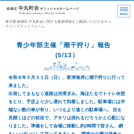
東京都 板橋区 中丸町
東京都 板橋区 中丸町会に関する最新情報をご確認いただけるオン
ラインプラットフォーム
ホーム
青少年部主催「潮干狩り」報告
各部の紹介
(5/13）
中丸町会について
令和８年５月３１日（日）、富津海岸に潮干狩りに行って
町会加入のお誘い
来ました。
お問い合わせ･連絡事項
出発してまもなく道路は渋滞ぎみ。海ほたるでトイレ休憩
をとり、予定より少し遅れて到着しました。駐車場には半
端ない数の車が有り、いつもより遠くの駐車場へ。 目を
見開くほどの状況で、アサリは採れるだろうかと心配にな
りました。準備をして会場に移動し約2時間で皆さん、網