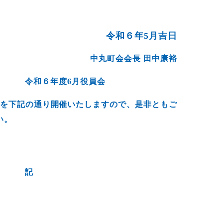
令和６年5月吉日
中丸町会会長 田中康裕
令和６年度6月役員会
会を下記の通り開催いたしますので、是非ともご
い。
記