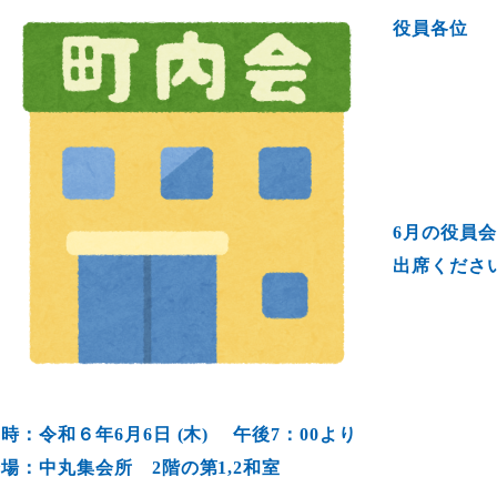
役員各位
6月の役員
出席くださ
時：令和６年6月6日 (木
) 午後7：00より
会場：中丸集会所 2階
の第1,2和室