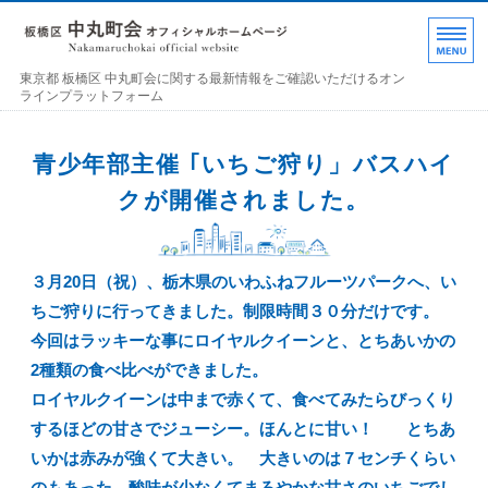
東京都 板橋区 中丸町
東京都 板橋区 中丸町会に関する最新情報をご確認いただけるオン
ラインプラットフォーム
ホーム
青少年部主催 ｢いちご狩り」バスハイ
各部の紹介
クが開催されました。
中丸町会について
３月20日（祝）、栃木県のいわふねフルーツパークへ、い
町会加入のお誘い
ちご狩りに行ってきました。制限時間３０分だけです。
お問い合わせ･連絡事項
今回はラッキーな事にロイヤルクイーンと、とちあいかの
2種類の食べ比べができました。
ロイヤルクイーンは中まで赤くて、食べてみたらびっくり
するほどの甘さでジューシー。ほんとに甘い！ とちあ
いかは赤みが強くて大きい。 大きいのは７センチくらい