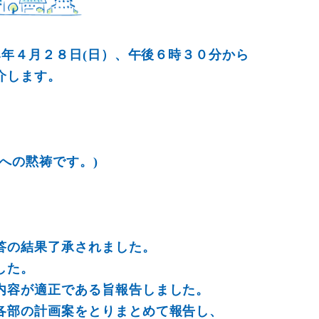
4年４月２８日(日）、午後６時３０分から
介します。
への黙祷です。)
答の結果了承されました。
した。
内容が適正である旨報告しました。
各部の計画案をとりまとめて報告し、