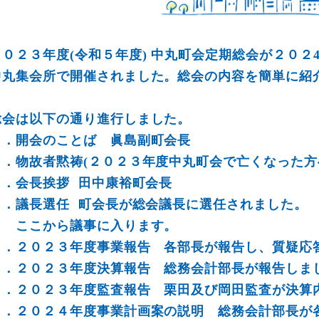
２０２３年度(令和５年度) 中丸町会定期総会が２０２
中丸集会所で開催されました。総会の内容を簡単に紹
総会は以下の通り進行しました。
１．開会のことば 眞島副町会長
２．物故者黙祷(２０２３年度中丸町会で亡くなった方
３．会長挨拶 田中康裕町会長
４．議長選任 町会長が総会議長に選任されました。
ここから議事に入ります。
５．２０２３年度事業報告 各部長が報告し、質疑応
６．２０２３年度決算報告 総務会計部長が報告しま
７．２０２３年度監査報告 栗田及び岡田監査が決算
８．２０２４年度事業計画案の説明 総務会計部長が