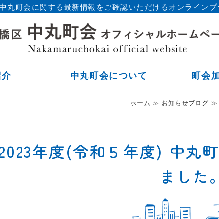
区 中丸町会に関する最新情報をご確認いただけるオンラインプ
東
紹介
中丸町会について
町会
ホーム
≫
お知らせブログ
≫
2023年度(令和５年度) 中
ました