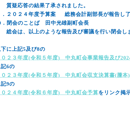
質疑応答の結果了承されました。
９．２０２４年度予算案 総務会計副部長が報告し
10．閉会のことば 田中光雄副町会長
総会は、以上のような報告及び審議を行い閉会し
以下に上記5及び8の
２０２３年度(令和５年度) 中丸町会事業報告及び20
上記6の
２０２３年度(令和５年度) 中丸町会収支決算書(謄本)
上記9の
２０２４年度(令和６年度) 中丸町会予算
をリンク掲