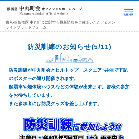
東京都 板橋区 中丸町
東京都 板橋区 中丸町会に関する最新情報をご確認いただけるオン
ラインプラットフォーム
ホーム
防災訓練のお知らせ(5/11)
各部の紹介
中丸町会について
防災訓練が中丸町会とヒルトップ・スクエアｰ共催で下記
のポスターの通り開催されます。
町会加入のお誘い
起震車や煙体験ハウスなどの体験が出来ます。皆様の参加
をお待ちしています。
お問い合わせ･連絡事項
また参加者には防災グッズを差し上げます。