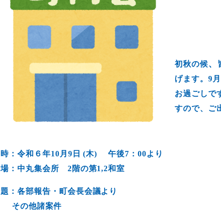
、
初秋の候
げます。9
お過ごしで
すので、ご
時：令和６年10月9日 (木
) 午後7：00より
会場：中丸集会所 2階
の第1,2和室
議題：各部報告・町会長会議より
その他諸案件