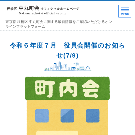
東京都 板橋区 中丸町
東京都 板橋区 中丸町会に関する最新情報をご確認いただけるオン
ラインプラットフォーム
ホーム
令和６年度７月 役員会開催のお知ら
各部の紹介
せ(7/9)
中丸町会について
町会加入のお誘い
お問い合わせ･連絡事項