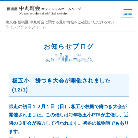
東京都 板橋区 中丸町
東京都 板橋区 中丸町会に関する最新情報をご確認いただけるオン
ラインプラットフォーム
ホーム
お知らせブログ
各部の紹介
中丸町会について
板五小 餅つき大会が開催されました
町会加入のお誘い
(12/1)
お問い合わせ･連絡事項
師走の初日１２月１日（日）､板五小校庭で餅つき大会が
開催されました。この催しは毎年板五小PTAが主催し、近
隣の３町会が協力して行われます。初冬の風物詩でもあり
ます。