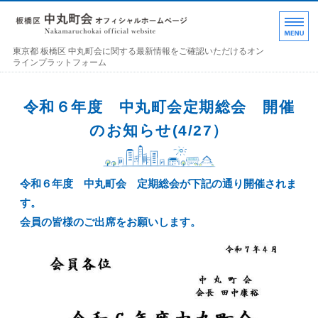
東京都 板橋区 中丸町
東京都 板橋区 中丸町会に関する最新情報をご確認いただけるオン
ラインプラットフォーム
ホーム
令和６年度 中丸町会定期総会 開催
各部の紹介
のお知らせ(4/27）
中丸町会について
令和６年度 中丸町会 定期総会が下記の通り開催されま
町会加入のお誘い
す。
お問い合わせ･連絡事項
会員の皆様のご出席をお願いします。