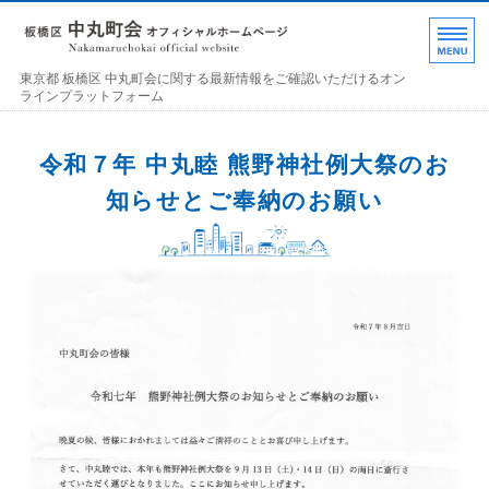
東京都 板橋区 中丸町
東京都 板橋区 中丸町会に関する最新情報をご確認いただけるオン
ラインプラットフォーム
ホーム
令和７年 中丸睦 熊野神社例大祭のお
各部の紹介
知らせとご奉納のお願い
中丸町会について
町会加入のお誘い
お問い合わせ･連絡事項