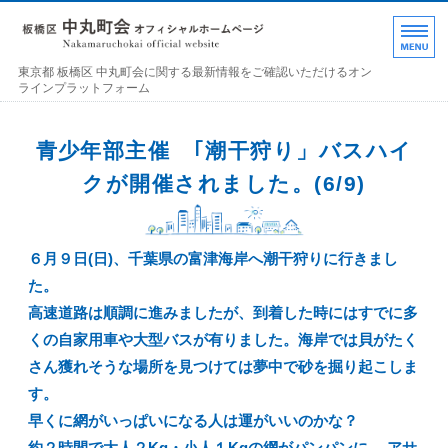
東京都 板橋区 中丸町
東京都 板橋区 中丸町会に関する最新情報をご確認いただけるオン
ラインプラットフォーム
ホーム
青少年部主催 ｢潮干狩り」バスハイ
各部の紹介
クが開催されました。(6/9)
中丸町会について
６月９日(日)、千葉県の富津海岸へ潮干狩りに行きまし
町会加入のお誘い
た。
お問い合わせ･連絡事項
高速道路は順調に進みましたが、到着した時にはすでに多
くの自家用車や大型バスが有りました。海岸では貝がたく
さん獲れそうな場所を見つけては夢中で砂を掘り起こしま
す。
早くに網がいっぱいになる人は運がいいのかな？