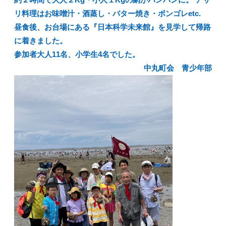
約２時間で大人２Kg・小人１Kgの網がパンパンに。 アサ
リ料理はお味噌汁・酒蒸し・バター焼き・ボンゴレetc.
昼食後、お台場にある『日本科学未来館』を見学して帰路
に着きました。
参加者大人11名、小学生4名でした。
中丸町会 青少年部