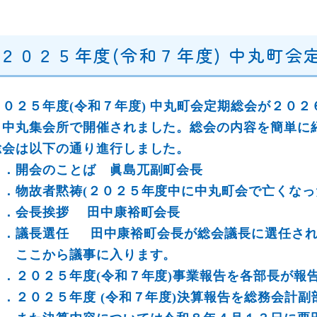
２０２５年度(令和７年度) 中丸町
２０２５年度(令和７年度) 中丸町会定期総会が２０
ら中丸集会所で開催されました。総会の内容を簡単に
総会は以下の通り進行しました。
１．開会のことば 眞島兀副町会長
２．物故者黙祷(２０２５年度中に中丸町会で亡くなっ
３．会長挨拶 田中康裕町会長
４．議長選任 田中康裕町会長が総会議長に選任さ
ここから議事に入ります。
５．２０２５年度(令和７年度)事業報告を各部長が報
６．２０２５年度 (令和７年度)決算報告を総務会計