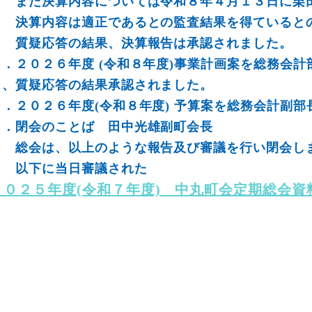
また決算内容については令和８年４月１３日に栗田
決算内容は適正であるとの監査結果を得ているとの
質疑応答の結果、決算報告は承認されました。
７．２０２６年度 (令和８年度)事業計画案を総務会
し、質疑応答の結果承認されました。
８．２０２６年度(令和８年度) 予算案を総務会計副
９．閉会のことば 田中光雄副町会長
総会は、以上のような報告及び審議を行い閉会し
以下に当日審議された
２０２５年度(令和７年度) 中丸町会定期総会資