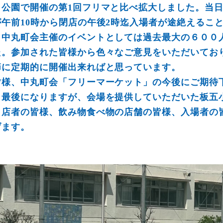
し公園で開催の第1回フリマと比べ拡大しました。当
が午前10時から閉店の午後2時迄入場者が途絶えるこ
中丸町会主催のイベントとしては過去最大の６００
た。参加された皆様から色々なご意見をいただいてお
節に定期的に開催出来ればと思っています。
皆様、中丸町会「フリーマーケット」の今後にご期待
最後になりますが、会場を提供していただいた板五
出店者の皆様、飲み物食べ物の店舗の皆様、入場者の
げます。