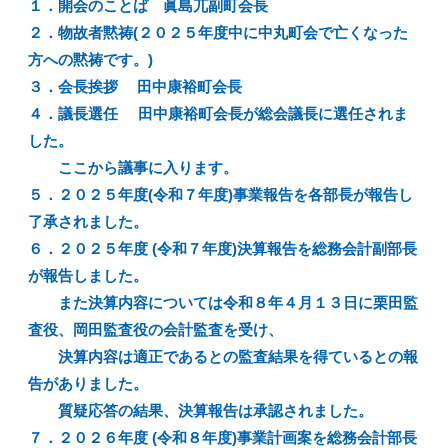
１．開会のことば 眞島兀副町会長
２．物故者黙祷(２０２５年度中に中丸町会で亡くなった
方への黙祷です。)
３．会長挨拶 田中康裕町会長
４．議長選任 田中康裕町会長が総会議長に選任されま
した。
ここから議事に入ります。
５．２０２５年度(令和７年度)事業報告を各部長が報告し
了承されました。
６．２０２５年度 (令和７年度)決算報告を総務会計副部長
が報告しました。
また決算内容については令和８年４月１３日に栗田監
査役、岡田監査役の会計監査を受け、
決算内容は適正であるとの監査結果を得ているとの報
告がありました。
質疑応答の結果、決算報告は承認されました。
７．２０２６年度 (令和８年度)事業計画案を総務会計部長