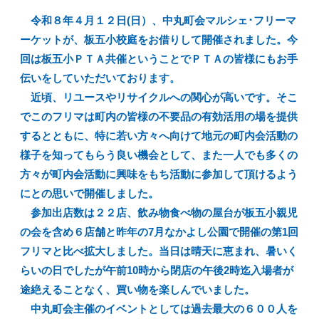
令和８年４月１２日(日）、中丸町会マルシェ･フリーマ
ーケットが、板五小校庭をお借りして開催されました。今
回は板五小ＰＴＡ共催ということでＰＴＡの皆様にもお手
伝いをしていただいております。
近頃、リユースやリサイクルへの関心が高いです。そこ
でこのフリマは町内の皆様の不要品の有効活用の場を提供
するとともに、特に若い方々へ向けて地元の町内会活動の
様子を知ってもらう良い機会として、また一人でも多くの
方々が町内会活動に興味をもち活動に参加して頂けるよう
にとの思いで開催しました。
参加出店数は２２店、飲み物食べ物の屋台が板五小親児
の会を含め６店舗と昨年の7月なかよし公園で開催の第1回
フリマと比べ拡大しました。当日は晴天に恵まれ、暑いく
らいの日でしたが午前10時から閉店の午後2時迄入場者が
途絶えることなく、買い物を楽しんでいました。
中丸町会主催のイベントとしては過去最大の６００人を