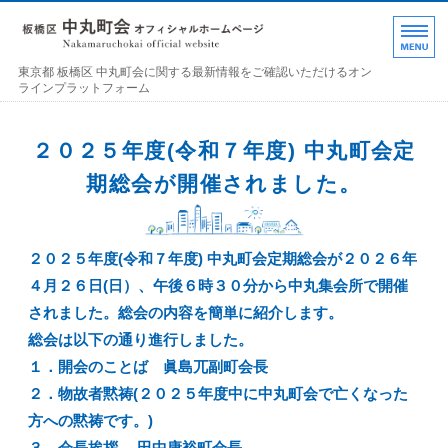
東京都 板橋区 中丸町
東京都 板橋区 中丸町会に関する最新情報をご確認いただけるオン
ラインプラットフォーム
ホーム
２０２５年度(令和７年度) 中丸町会定
各部の紹介
期総会が開催されました。
中丸町会について
２０２５年度(令和７年度) 中丸町会定期総会が２０２６年
町会加入のお誘い
４月２６日(日）、午後６時３０分から中丸集会所で開催
お問い合わせ･連絡事項
されました。総会の内容を簡単に紹介します。
総会は以下の通り進行しました。
１．開会のことば 眞島兀副町会長
２．物故者黙祷(２０２５年度中に中丸町会で亡くなった
方への黙祷です。)