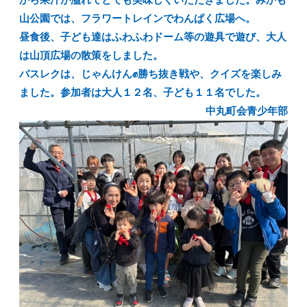
から果汁が溢れてとても美味しくいただきました。みかも
山公園では、フラワートレインでわんぱく広場へ。
昼食後、子ども達はふわふわドーム等の遊具で遊び、大人
は山頂広場の散策をしました。
バスレクは、じゃんけん✊勝ち抜き戦や、クイズを楽しみ
ました。参加者は大人１２名、子ども１１名でした。
中丸町会青少年部