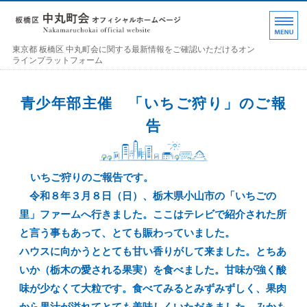
東京都 板橋区 中丸町
東京都 板橋区 中丸町会に関する最新情報をご確認いただけるオン
ラインプラットフォーム
ホーム
青少年部主催 「いちご狩り」のご報
各部の紹介
告
中丸町会について
いちご狩りのご報告です。
町会加入のお誘い
令和８年３月８日（日）、栃木県小山市の「いちごの
お問い合わせ･連絡事項
里」ファームへ行きました。ここはテレビで紹介された所
と言う事もあって、とても賑わっていました。
ハウスに向かうととても甘い香りがして来ました。とちあ
いか（栃木の愛される果実）を食べました。甘味が強く酸
味が少なくて大粒です。食べてみるとみずみずしく、果肉