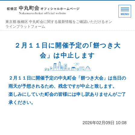
東京都 板橋区 中丸町
東京都 板橋区 中丸町会に関する最新情報をご確認いただけるオン
ラインプラットフォーム
ホーム
２月１１日に開催予定の｢餅つき大
各部の紹介
会」は中止します
中丸町会について
２月１１日に開催予定の中丸町会「餅つき大会」は当日の
町会加入のお誘い
雨天が予想されるため、残念ですが中止と致します。
お問い合わせ･連絡事項
楽しみにしていた町会の皆様には申し訳ありませんがご了
承ください。
2026年02月09日 10:08