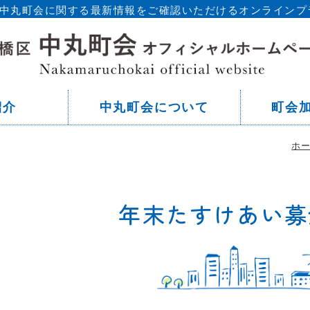
区 中丸町会に関する最新情報をご確認いただけるオンラインプ
東
紹介
中丸町会について
町会
ホ
年末たすけあい募