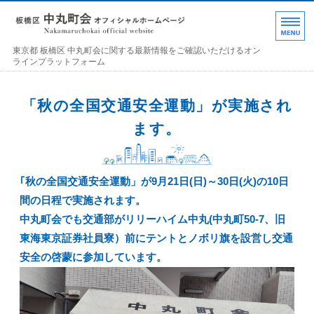
東京都 板橋区 中丸町
東京都 板橋区 中丸町会に関する最新情報をご確認いただけるオン
ラインプラットフォーム
ホーム
「秋の全国交通安全運動」が実施され
各部の紹介
ます。
中丸町会について
｢秋の全国交通安全運動」が9月21日(日)～30日(火)の10日
町会加入のお誘い
間の日程で実施されます。
お問い合わせ･連絡事項
中丸町会でも交通部がリリーハイム中丸(中丸町50-7、旧
東海東京証券社員寮）前にテントとノボリ旗を設営し交通
安全の啓蒙に参加しています。